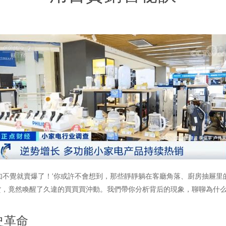
知不覺就賣爆了！’你或許不會想到，那些靜靜躺在客廳角落、廚房抽屜
貨，竟然喚醒了久違的買買買沖動。我們帶你分析背后的現象，聊聊為什
史革命