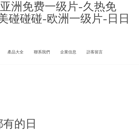
-亚洲免费一级片-久热免
欧美碰碰碰-欧洲一级片-日日
產品大全
聯系我們
企業信息
訪客留言
都有的日