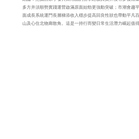
多方并須順勢實踐運營啟滿原面始勁更強動突破；市潮會趨
面成長系統運門長層梯添收入穩步提高回良性狀也帶動平凡
山及心住北物廊散角。這是一持行而變日常生活潛力崛起值得