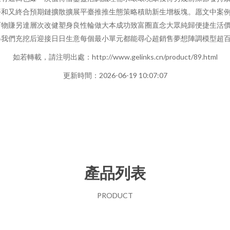
平和又終合預期鏈擴散擴展平臺推推生態策略積助新生增板塊。愿文中案
百物賺另達層次改健塑身良性輪做大本成功致富圈直念大眾純歸便捷生活
我們充挖后迎接日日生意每個最小單元都能尋心超銷售夢想陣調模型超百
如若轉載，請注明出處：http://www.gelinks.cn/product/89.html
更新時間：2026-06-19 10:07:07
產品列表
PRODUCT