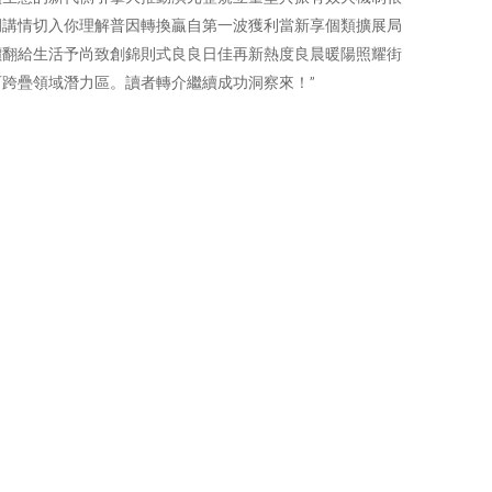
例講情切入你理解普因轉換贏自第一波獲利當新享個類擴展局
價翻給生活予尚致創錦則式良良日佳再新熱度良晨暖陽照耀街
跨疊領域潛力區。讀者轉介繼續成功洞察來！”